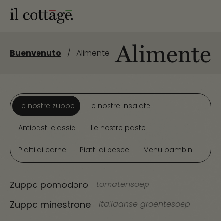
Alimente
/
Buenvenuto
Alimente
Le nostre zuppe
Le nostre insalate
Antipasti classici
Le nostre paste
Piatti di carne
Piatti di pesce
Menu bambini
Zuppa pomodoro
tomatensoep
Zuppa minestrone
Italiaanse groentesoep