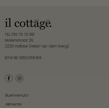
TEL
015 75 70 99
Molenstraat 211,
2220 Hallaar (Heist-op-den-berg)
BTW BE 0812.058.165
Buenvenuto
Alimente